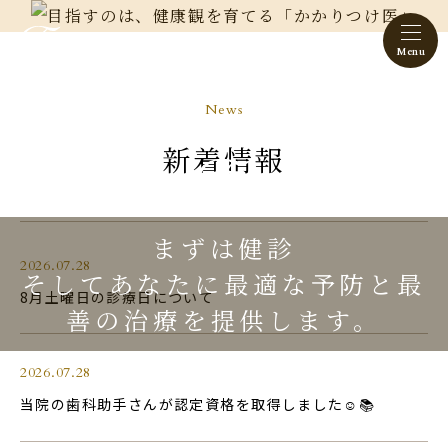
虎ノ門ヒルズ 福沢歯科
News
新着情報
まずは健診
2026.07.28
そしてあなたに最適な予防と
最
8月土曜日の診療日について
善の治療を提供します。
2026.07.28
当院の歯科助手さんが認定資格を取得しました☺️📚