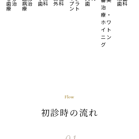
歯治
病治
歯科
外科
プラ
歯
歯科
治
療
療
ント
療・
ホワ
イト
ニン
グ
Flow
初診時の流れ