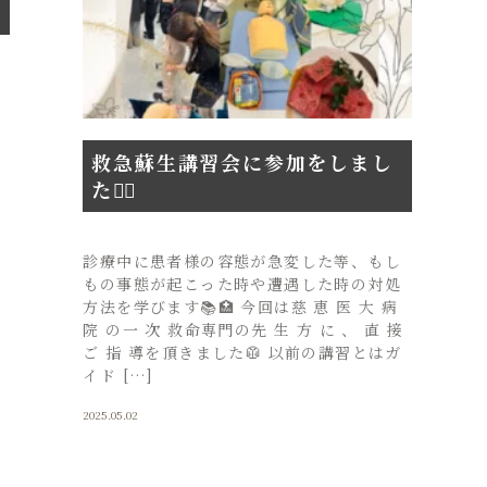
。
歯
救急蘇生講習会に参加をしまし
た💁‍♀️
診療中に患者様の容態が急変した等、もし
もの事態が起こった時や遭遇した時の対処
方法を学びます📚🏥 今回は慈 恵 医 大 病
院 の一 次 救命専門の先 生 方 に 、 直 接
ご 指 導を頂きました🥼 以前の講習とはガ
イド […]
2025.05.02