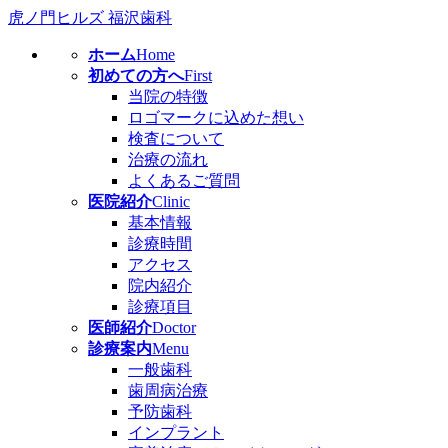
虎ノ門ヒルズ 福沢歯科
ホーム
Home
初めての方へ
First
当院の特徴
ロゴマークに込めた想い
検査について
治療の流れ
よくあるご質問
医院紹介
Clinic
基本情報
診療時間
アクセス
院内紹介
診療項目
医師紹介
Doctor
診療案内
Menu
一般歯科
歯周病治療
予防歯科
インプラント