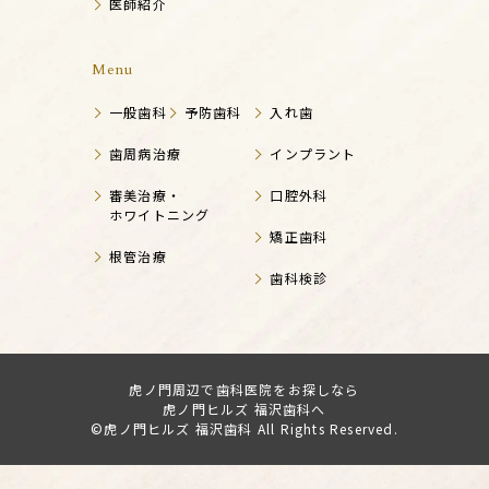
医師紹介
Menu
一般歯科
予防歯科
入れ歯
歯周病治療
インプラント
審美治療・
口腔外科
ホワイトニング
矯正歯科
根管治療
歯科検診
虎ノ門周辺で歯科医院をお探しなら
虎ノ門ヒルズ 福沢歯科へ
©虎ノ門ヒルズ 福沢歯科 All Rights Reserved.