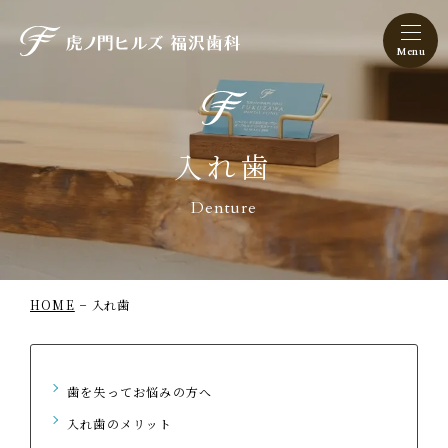
虎ノ門ヒルズ 福沢歯科
入れ歯
Denture
HOME
入れ歯
歯を失ってお悩みの方へ
入れ歯のメリット