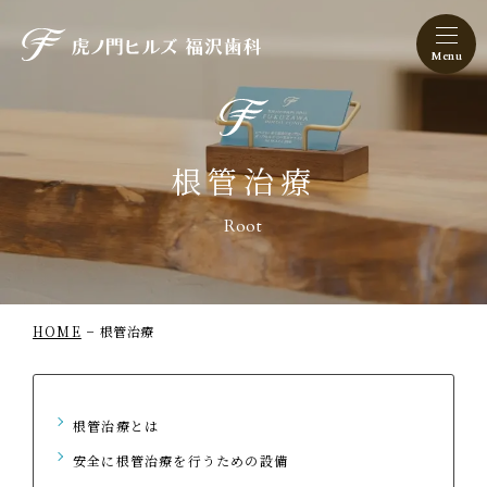
虎ノ門ヒルズ 福沢歯科
根管治療
Root
HOME
根管治療
根管治療とは
安全に根管治療を行うための設備