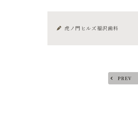
虎ノ門ヒルズ福沢歯科
PREV