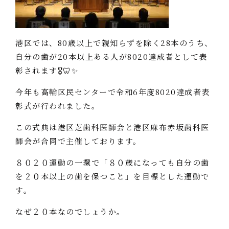
港区では、80歳以上で親知らずを除く28本のうち、
自分の歯が20本以上ある人が8020達成者として表
彰されます🎖️🦷✨
今年も高輪区民センターで令和6年度8020達成者表
彰式が行われました。
この式典は港区芝歯科医師会と港区麻布赤坂歯科医
師会が合同で主催しております。
８０２０運動の一環で「８０歳になっても自分の歯
を２０本以上の歯を保つこと」を目標とした運動で
す。
なぜ２０本なのでしょうか。