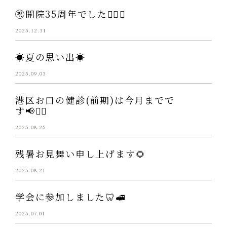
㊗️開院35周年でした👨‍⚕️✨
2025.12.31
☀️夏の思い出☀️
2025.09.03
港区お口の健診(前期)は今月までで
す📢👩‍⚕️
2025.08.25
残暑お見舞い申し上げます🌻
2025.08.21
学会に参加しました🦷🚅
2025.07.01