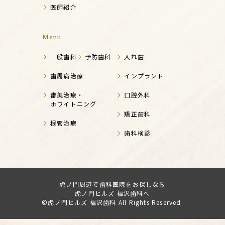
医師紹介
Menu
一般歯科
予防歯科
入れ歯
歯周病治療
インプラント
審美治療・
口腔外科
ホワイトニング
矯正歯科
根管治療
歯科検診
虎ノ門周辺で歯科医院をお探しなら
虎ノ門ヒルズ 福沢歯科へ
©虎ノ門ヒルズ 福沢歯科 All Rights Reserved.