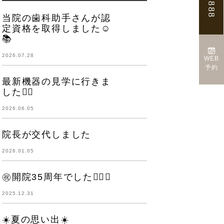
当院の歯科助手さんが認
定資格を取得しました☺️
📚
2026.07.28
WEB
予約
最新機器の見学に行きま
した👩‍⚕️
2026.06.05
院長が交代しました
2026.01.05
㊗️開院35周年でした👨‍⚕️✨
2025.12.31
☀️夏の思い出☀️