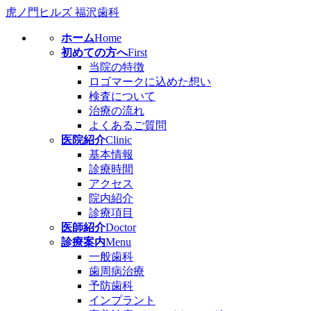
虎ノ門ヒルズ 福沢歯科
ホーム
Home
初めての方へ
First
当院の特徴
ロゴマークに込めた想い
検査について
治療の流れ
よくあるご質問
医院紹介
Clinic
基本情報
診療時間
アクセス
院内紹介
診療項目
医師紹介
Doctor
診療案内
Menu
一般歯科
歯周病治療
予防歯科
インプラント