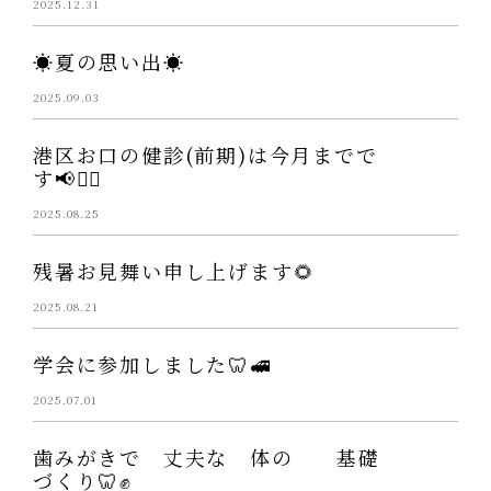
2025.12.31
☀️夏の思い出☀️
2025.09.03
港区お口の健診(前期)は今月までで
す📢👩‍⚕️
2025.08.25
残暑お見舞い申し上げます🌻
2025.08.21
学会に参加しました🦷🚅
2025.07.01
歯みがきで 丈夫な 体の 基礎
づくり🦷✊