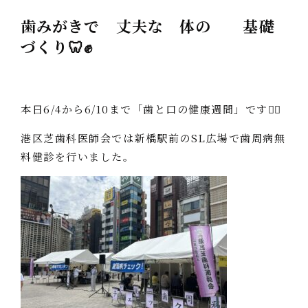
歯みがきで 丈夫な 体の 基礎
づくり🦷✊
本日6/4から6/10まで「歯と口の健康週間」です👩‍⚕️
港区芝歯科医師会では新橋駅前のSL広場で歯周病無
料健診を行いました。