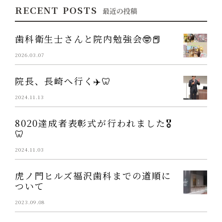
RECENT POSTS
最近の投稿
歯科衛生士さんと院内勉強会🤓📕
2026.03.07
院長、長崎へ行く✈️🦷
2024.11.13
8020達成者表彰式が行われました🎖️
🦷
2024.11.03
虎ノ門ヒルズ福沢歯科までの道順に
ついて
2023.09.08